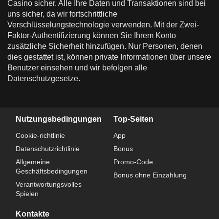
Casino sicher. Alle Ihre Daten und Transaktionen sind bei
uns sicher, da wir fortschrittliche
Verschlüsselungstechnologie verwenden. Mit der Zwei-
Faktor-Authentifizierung können Sie Ihrem Konto
zusätzliche Sicherheit hinzufügen. Nur Personen, denen
dies gestattet ist, können private Informationen über unsere
Benutzer einsehen und wir befolgen alle
Datenschutzgesetze.
Nutzungsbedingungen
Top-Seiten
Cookie-richtlinie
App
Datenschutzrichtlinie
Bonus
Allgemeine
Promo-Code
Geschäftsbedingungen
Bonus ohne Einzahlung
Verantwortungsvolles
Spielen
Kontakte