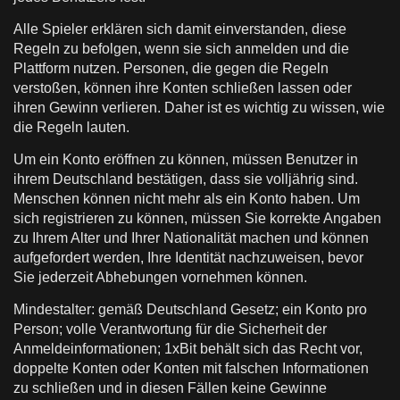
Alle Spieler erklären sich damit einverstanden, diese
Regeln zu befolgen, wenn sie sich anmelden und die
Plattform nutzen. Personen, die gegen die Regeln
verstoßen, können ihre Konten schließen lassen oder
ihren Gewinn verlieren. Daher ist es wichtig zu wissen, wie
die Regeln lauten.
Um ein Konto eröffnen zu können, müssen Benutzer in
ihrem Deutschland bestätigen, dass sie volljährig sind.
Menschen können nicht mehr als ein Konto haben. Um
sich registrieren zu können, müssen Sie korrekte Angaben
zu Ihrem Alter und Ihrer Nationalität machen und können
aufgefordert werden, Ihre Identität nachzuweisen, bevor
Sie jederzeit Abhebungen vornehmen können.
Mindestalter: gemäß Deutschland Gesetz; ein Konto pro
Person; volle Verantwortung für die Sicherheit der
Anmeldeinformationen; 1xBit behält sich das Recht vor,
doppelte Konten oder Konten mit falschen Informationen
zu schließen und in diesen Fällen keine Gewinne