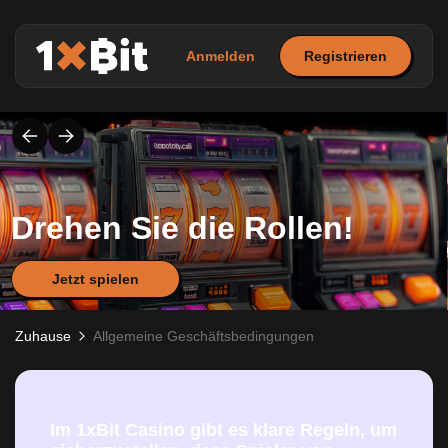
Anmelden
Registrieren
Drehen Sie die Rollen!
Jetzt spielen
Zuhause
Allgemeine Geschäftsbedingungen
Im 1xBit Casino gibt es klare Regeln, um