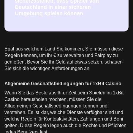
sicherzustellen, dass Spieler von
Deutschland in einer sicheren
Umgebung spielen können
Egal aus welchem Land Sie kommen, Sie müssen diese
Regeln kennen, um Ihr € zu verwalten und Fairplay zu
genießen. Bevor Sie Ihr Geld auf etwas setzen, schauen
Sie sich die wichtigen Anforderungen an.
Allgemeine Geschäftsbedingungen für 1xBit Casino
Wenn Sie das Beste aus Ihrer Zeit beim Spielen im 1xBit
Casino herausholen möchten, müssen Sie die
Allgemeinen Geschäftsbedingungen kennen und
verstehen. Es ist klar, welche Dienste verfügbar sind und
welche Regeln für Kontoaktivitäten, Zahlungen und Boni
gelten. Diese Regeln legen auch die Rechte und Pflichten
jedes Benutzers fest.