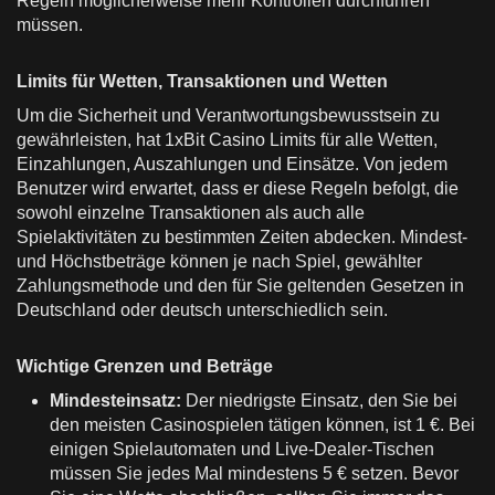
Regeln möglicherweise mehr Kontrollen durchführen
müssen.
Limits für Wetten, Transaktionen und Wetten
Um die Sicherheit und Verantwortungsbewusstsein zu
gewährleisten, hat 1xBit Casino Limits für alle Wetten,
Einzahlungen, Auszahlungen und Einsätze. Von jedem
Benutzer wird erwartet, dass er diese Regeln befolgt, die
sowohl einzelne Transaktionen als auch alle
Spielaktivitäten zu bestimmten Zeiten abdecken. Mindest-
und Höchstbeträge können je nach Spiel, gewählter
Zahlungsmethode und den für Sie geltenden Gesetzen in
Deutschland oder deutsch unterschiedlich sein.
Wichtige Grenzen und Beträge
Mindesteinsatz:
Der niedrigste Einsatz, den Sie bei
den meisten Casinospielen tätigen können, ist 1 €. Bei
einigen Spielautomaten und Live-Dealer-Tischen
müssen Sie jedes Mal mindestens 5 € setzen. Bevor