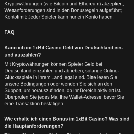
Kryptowährungen (wie Bitcoin und Ethereum) akzeptiert;
Wettanforderungen sind in den Bonusregeln aufgeführt;
Kontolimit: Jeder Spieler kann nur ein Konto haben.
FAQ
Kann ich im 1xBit Casino Geld von Deutschland ein-
und auszahlen?
Mit Kryptowährungen können Spieler Geld bei
Deutschland einzahlen und abheben, solange Online-
Glücksspiele in ihrem Land legal sind. Bitte lesen Sie
unsere Bedingungen oder wenden Sie sich an den
Support, um herauszufinden, ob Ihr Bereich aktiviert ist.
Überprüfen Sie jedes Mal Ihre Wallet-Adresse, bevor Sie
eine Transaktion bestätigen.
Wie erhalte ich einen Bonus im 1xBit Casino? Was sind
die Hauptanforderungen?