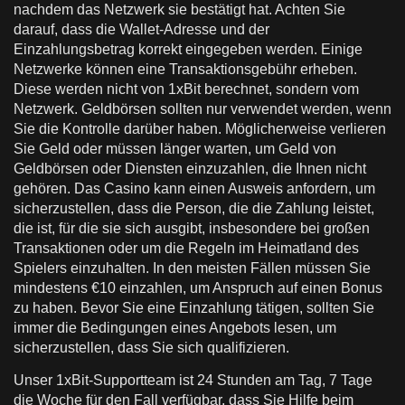
nachdem das Netzwerk sie bestätigt hat. Achten Sie
darauf, dass die Wallet-Adresse und der
Einzahlungsbetrag korrekt eingegeben werden. Einige
Netzwerke können eine Transaktionsgebühr erheben.
Diese werden nicht von 1xBit berechnet, sondern vom
Netzwerk. Geldbörsen sollten nur verwendet werden, wenn
Sie die Kontrolle darüber haben. Möglicherweise verlieren
Sie Geld oder müssen länger warten, um Geld von
Geldbörsen oder Diensten einzuzahlen, die Ihnen nicht
gehören. Das Casino kann einen Ausweis anfordern, um
sicherzustellen, dass die Person, die die Zahlung leistet,
die ist, für die sie sich ausgibt, insbesondere bei großen
Transaktionen oder um die Regeln im Heimatland des
Spielers einzuhalten. In den meisten Fällen müssen Sie
mindestens €10 einzahlen, um Anspruch auf einen Bonus
zu haben. Bevor Sie eine Einzahlung tätigen, sollten Sie
immer die Bedingungen eines Angebots lesen, um
sicherzustellen, dass Sie sich qualifizieren.
Unser 1xBit-Supportteam ist 24 Stunden am Tag, 7 Tage
die Woche für den Fall verfügbar, dass Sie Hilfe beim