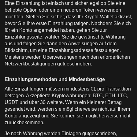
Eine Einzahlung ist einfach und sicher, egal ob Sie eine
beliebte Option oder einen neueren Token verwenden
möchten. Stellen Sie sicher, dass Ihr Krypto-Wallet aktiv ist,
bevor Sie Ihre erste Einzahlung tätigen. Nachdem Sie sich
für ein Konto angemeldet haben, gehen Sie zur
Einzahlungsseite, wählen Sie die gewünschte Währung
aus und folgen Sie dann den Anweisungen auf dem
Bildschirm, um eine Einzahlungsadresse festzulegen.
Meistens werden Überweisungen nach den erforderlichen
Netzwerkbestätigungen gutgeschrieben.
Einzahlungsmethoden und Mindestbeträge
Alle Einzahlungen müssen mindestens €1 pro Transaktion
betragen. Akzeptierte Kryptowährungen: BTC, ETH, LTC,
USDT und über 30 weitere. Wenn ein kleinerer Betrag
gesendet wird, werden sie möglicherweise nicht auf Ihrem
Konto angezeigt und Sie können sie möglicherweise nicht
zurückbekommen.
Je nach Währung werden Einlagen gutgeschrieben,