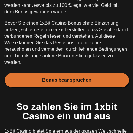
werden kann, etwa bis zu 100 €, egal wie viel Geld mit
dem Bonus gewonnen wurde.
Bevor Sie einen 1xBit Casino Bonus ohne Einzahlung
nutzen, sollten Sie immer sicherstellen, dass Sie alle damit
verbundenen Regeln lesen und verstehen. Auf diese
Weise können Sie das Beste aus Ihrem Bonus
herausholen und vermeiden, durch fehlende Bedingungen
oder bereits abgelaufene Boni im Stich gelassen zu
werden.
Bonus beanspruchen
So zahlen Sie im 1xbit
Casino ein und aus
1xBit Casino bietet Spielern aus der ganzen Welt schnelle