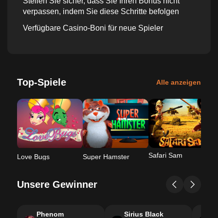
Stellen Sie sicher, dass Sie Ihren Bonus nicht
verpassen, indem Sie diese Schritte befolgen
Verfügbare Casino-Boni für neue Spieler
Hauptboni für neue Spieler
Was sind die Bonusbedingungen und
Wettanforderungen?
Top-Spiele
Alle anzeigen
Wichtige Informationen zu den
Bonusbedingungen des 1xbit Casinos
So zahlen Sie im 1xbit Casino ein und aus
Mobiles Casino-Erlebnis und App-Funktionen
Wichtige Funktionen des mobilen Casinos
Safari Sam
Love Bugs
Super Hamster
R
Bonus ohne Einzahlung im 1xbit Casino
Unsere Gewinner
Phenom
Sirius Black
R