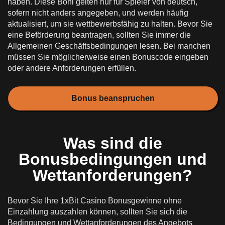
haben. Diese Boni gelten nur für Spieler von deutsch,
sofern nicht anders angegeben, und werden häufig
aktualisiert, um sie wettbewerbsfähig zu halten. Bevor Sie
eine Beförderung beantragen, sollten Sie immer die
Allgemeinen Geschäftsbedingungen lesen. Bei manchen
müssen Sie möglicherweise einen Bonuscode eingeben
oder andere Anforderungen erfüllen.
Bonus beanspruchen
Was sind die
Bonusbedingungen und
Wettanforderungen?
Bevor Sie Ihre 1xBit Casino Bonusgewinne ohne
Einzahlung auszahlen können, sollten Sie sich die
Bedingungen und Wettanforderungen des Angebots