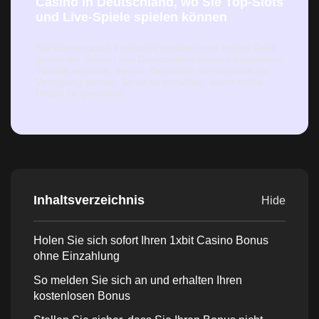
Casino in Deutschland, wo Sie Top-Slots
und Live-Spiele spielen können
Sie können auch Freispiele erhalten und echtes Geld
gewinnen. Spieler von Deutschland können besondere
Vorteile erhalten, die nur Benutzern von deutsch zur
Verfügung stehen. So ist es einfacher, sofort echte
Preise zu gewinnen.
Inhaltsverzeichnis
Hide
Holen Sie sich sofort Ihren 1xbit Casino Bonus
ohne Einzahlung
So melden Sie sich an und erhalten Ihren
kostenlosen Bonus