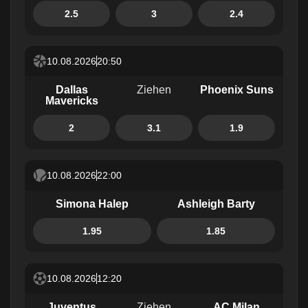
2.5
3
2.4
10.08.2026
20:50
Dallas
Ziehen
Phoenix Suns
Mavericks
2
3.1
1.9
10.08.2026
22:00
Simona Halep
Ashleigh Barty
1.95
1.85
10.08.2026
12:20
Juventus
Ziehen
AC Milan