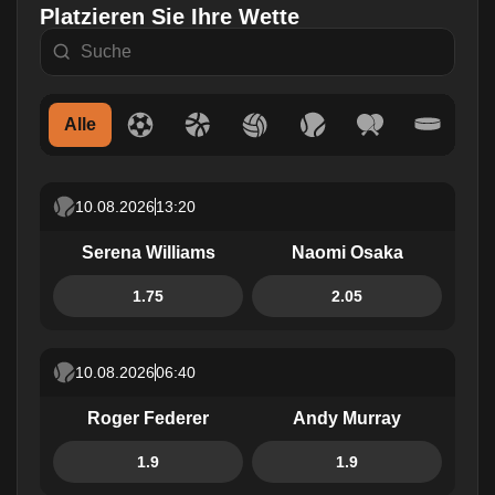
Platzieren Sie Ihre Wette
Alle
10.08.2026
13:20
Serena Williams
Naomi Osaka
1.75
2.05
10.08.2026
06:40
Roger Federer
Andy Murray
1.9
1.9