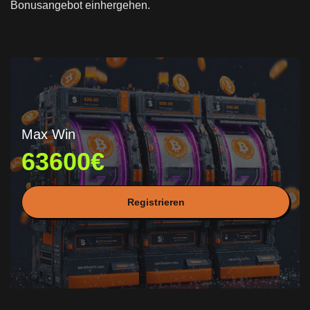
Bonusangebot einhergehen.
Max Win
63600€
Registrieren