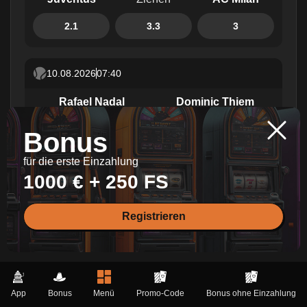
2.1
3.3
3
10.08.2026
07:40
Rafael Nadal
Dominic Thiem
1.5
2.5
Bonus
für die erste Einzahlung
1000 € + 250 FS
1
2
3
4
Weiter
Registrieren
Mehr erfahren
App
Bonus
Menü
Promo-Code
Bonus ohne Einzahlung
FAQ