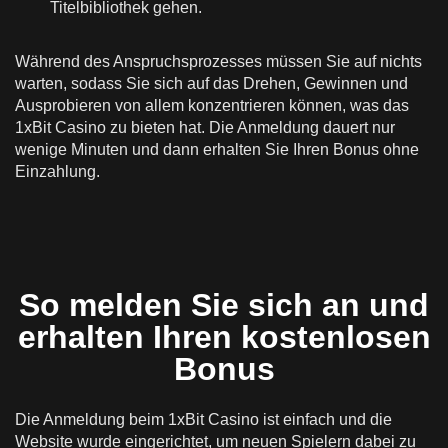
Titelbibliothek gehen.
Während des Anspruchsprozesses müssen Sie auf nichts
warten, sodass Sie sich auf das Drehen, Gewinnen und
Ausprobieren von allem konzentrieren können, was das
1xBit Casino zu bieten hat. Die Anmeldung dauert nur
wenige Minuten und dann erhalten Sie Ihren Bonus ohne
Einzahlung.
So melden Sie sich an und
erhalten Ihren kostenlosen
Bonus
Die Anmeldung beim 1xBit Casino ist einfach und die
Website wurde eingerichtet, um neuen Spielern dabei zu