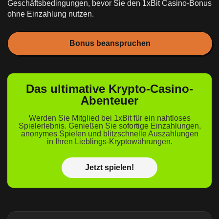
Geschäftsbedingungen, bevor Sie den 1xBit Casino-Bonus
ohne Einzahlung nutzen.
Bonus beanspruchen
Das ultimative Krypto-Casino-
Abenteuer
Werden Sie Mitglied bei 1xBit für ein nahtloses
Spielerlebnis. Genießen Sie sofortige Einzahlungen,
anonymes Spielen und blitzschnelle Auszahlungen
in Ihren Lieblings-Kryptowährungen.
Jetzt spielen!