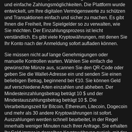
und einfache Zahlungsmöglichkeiten. Die Plattform wurde
entwickelt, um Ihre digitalen Vermögenswerte zu schützen
und Transaktionen einfach und sicher zu machen. Es gibt
Ihnen die Freiheit, Ihre Spielgelder so zu verwalten, wie
Sie möchten. Der Einzahlungsprozess ist leicht
verständlich. Es gibt viele Kryptowährungen, mit denen Sie
Ihr Konto nach der Anmeldung sofort aufladen können.
Sie müssen nicht auf lange Genehmigungen oder
manuelle Kontrollen warten. Wählen Sie einfach die
gewünschte Münze aus, scannen Sie den QR-Code oder
geben Sie die Wallet-Adresse ein und senden Sie einen
beliebigen Betrag, beginnend bei €10. Sie können Geld
auf verschiedene Arten einzahlen und abheben. Der
Mindesteinzahlungsbetrag beträgt 10 $ und der
Mindestauszahlungsbetrag beträgt 10 $. Die
Verarbeitungszeit für Bitcoin, Ethereum, Litecoin, Dogecoin
und mehr als 30 andere Kryptowährungen ist sofort.
Auszahlungen werden schnell bearbeitet, in der Regel
innerhalb weniger Minuten nach Ihrer Anfrage. Sie erhalten