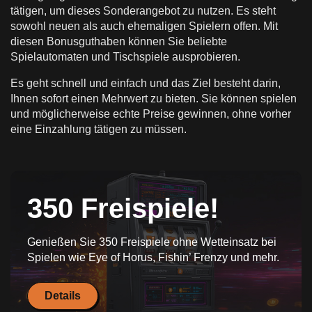
tätigen, um dieses Sonderangebot zu nutzen. Es steht
sowohl neuen als auch ehemaligen Spielern offen. Mit
diesen Bonusguthaben können Sie beliebte
Spielautomaten und Tischspiele ausprobieren.
Es geht schnell und einfach und das Ziel besteht darin,
Ihnen sofort einen Mehrwert zu bieten. Sie können spielen
und möglicherweise echte Preise gewinnen, ohne vorher
eine Einzahlung tätigen zu müssen.
350 Freispiele!
Genießen Sie 350 Freispiele ohne Wetteinsatz bei
Spielen wie Eye of Horus, Fishin’ Frenzy und mehr.
Details